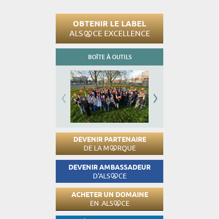
OBTENIR LE LABEL
ALS
CE EXCELLENCE
BOÎTE À OUTILS
DEVENIR PARTENAIRE
DE LA M
RQUE
DEVENIR AMBASSADEUR
D'ALS
CE
ACHETER UN DOMAINE
EN .ALS
CE