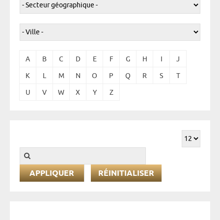
A
B
C
D
E
F
G
H
I
J
K
L
M
N
O
P
Q
R
S
T
U
V
W
X
Y
Z
RÉINITIALISER