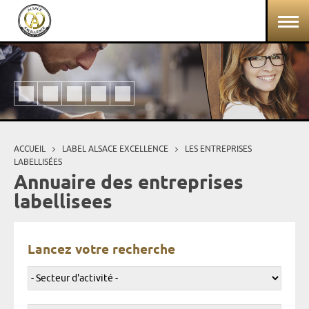
Aller au contenu principal
Panneau de gestion des cookies
ACCUEIL
LABEL ALSACE EXCELLENCE
LES ENTREPRISES
Vous êtes ici
LABELLISÉES
Annuaire des entreprises
labellisees
Lancez votre recherche