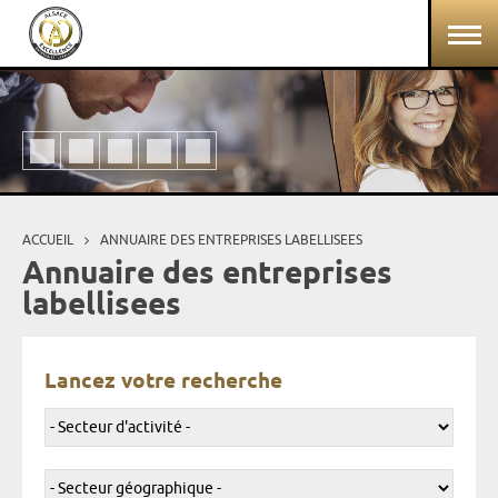
Aller au contenu principal
Panneau de gestion des cookies
ACCUEIL
ANNUAIRE DES ENTREPRISES LABELLISEES
Vous êtes ici
Annuaire des entreprises
labellisees
Lancez votre recherche