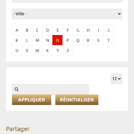
A
B
C
D
E
F
G
H
I
J
K
L
M
N
O
P
Q
R
S
T
U
V
W
X
Y
Z
RÉINITIALISER
Partager