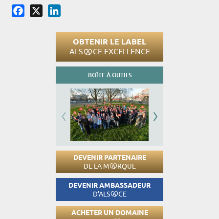
Facebook
X
LinkedIn
OBTENIR LE LABEL
ALS
CE EXCELLENCE
BOÎTE À OUTILS
DEVENIR PARTENAIRE
DE LA M
RQUE
DEVENIR AMBASSADEUR
D'ALS
CE
ACHETER UN DOMAINE