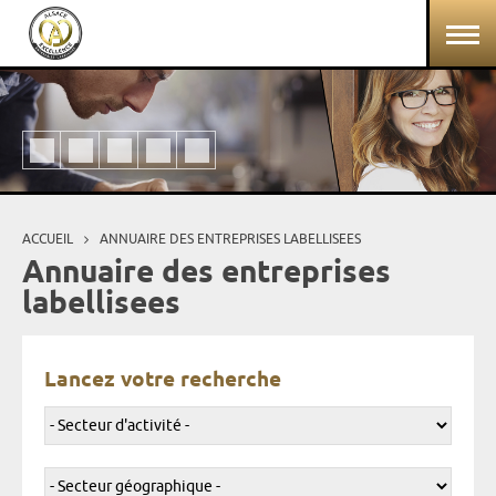
Aller au contenu principal
Panneau de gestion des cookies
ACCUEIL
ANNUAIRE DES ENTREPRISES LABELLISEES
Vous êtes ici
Annuaire des entreprises
labellisees
Lancez votre recherche