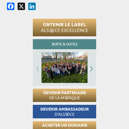
Facebook
X
LinkedIn
OBTENIR LE LABEL
ALS
CE EXCELLENCE
BOÎTE À OUTILS
DEVENIR PARTENAIRE
DE LA M
RQUE
DEVENIR AMBASSADEUR
D'ALS
CE
ACHETER UN DOMAINE