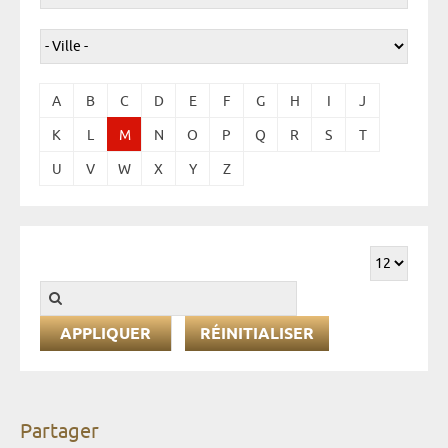
A
B
C
D
E
F
G
H
I
J
K
L
M
N
O
P
Q
R
S
T
U
V
W
X
Y
Z
RÉINITIALISER
Partager