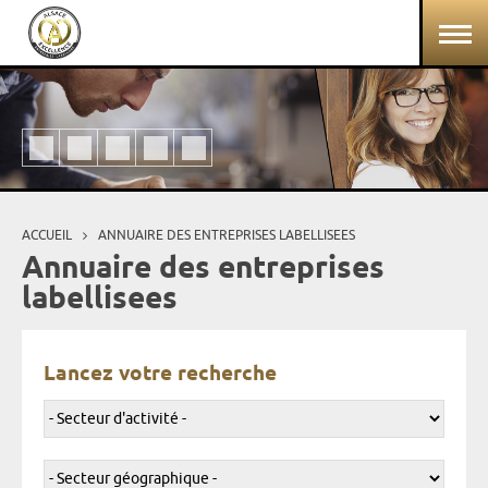
Aller au contenu principal
Panneau de gestion des cookies
ACCUEIL
ANNUAIRE DES ENTREPRISES LABELLISEES
Vous êtes ici
Annuaire des entreprises
labellisees
Lancez votre recherche