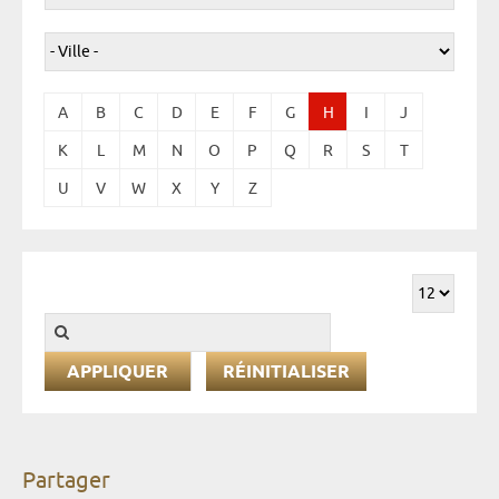
A
B
C
D
E
F
G
H
I
J
K
L
M
N
O
P
Q
R
S
T
U
V
W
X
Y
Z
RÉINITIALISER
Partager