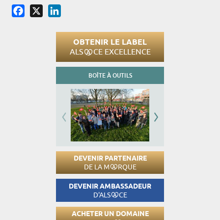
Facebook
X
LinkedIn
OBTENIR LE LABEL
ALS
CE EXCELLENCE
BOÎTE À OUTILS
DEVENIR PARTENAIRE
DE LA M
RQUE
DEVENIR AMBASSADEUR
D'ALS
CE
ACHETER UN DOMAINE