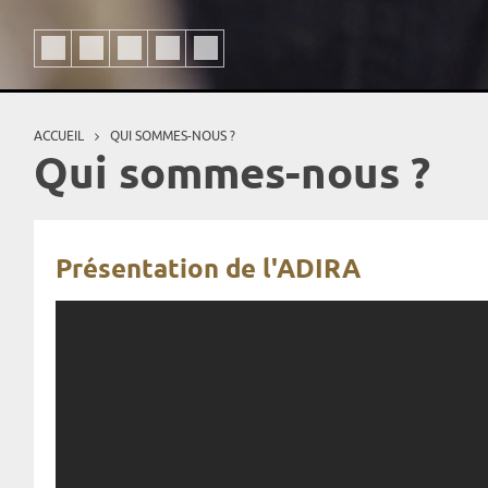
ACCUEIL
QUI SOMMES-NOUS ?
Vous êtes ici
Qui sommes-nous ?
Présentation de l'ADIRA