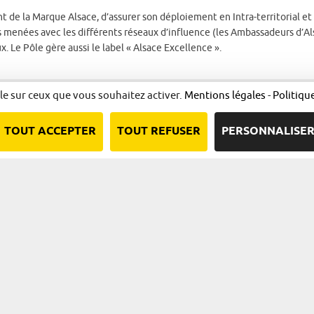
 de la Marque Alsace, d’assurer son déploiement en Intra-territorial et
ns menées avec les différents réseaux d’influence (les Ambassadeurs d’Al
. Le Pôle gère aussi le label « Alsace Excellence ».
ôle sur ceux que vous souhaitez activer.
Mentions légales
-
Politiqu
TOUT ACCEPTER
TOUT REFUSER
PERSONNALISE
Nous contacter
Qui sommes-nous ?
Plan du site
Mentions l
Une démarche animée par l’ADIRA.
adira.com
alsace.com
ambassadeurs.alsace
marque.alsace