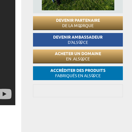
DEVENIR PARTENAIRE
DE LA M
RQUE
DEVENIR AMBASSADEUR
D'ALS
CE
ACHETER UN DOMAINE
EN .ALS
CE
ACCRÉDITER DES PRODUITS
FABRIQUÉS EN ALS
CE