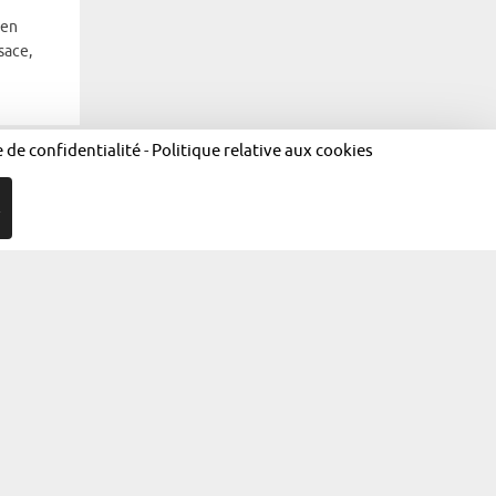
 en
sace,
e de confidentialité
-
Politique relative aux cookies
R
égales
Politique de confidentialité
Politique relative aux cookies