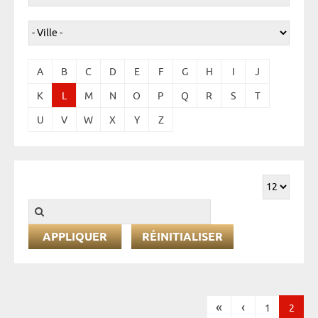
A
B
C
D
E
F
G
H
I
J
K
L
M
N
O
P
Q
R
S
T
U
V
W
X
Y
Z
RÉINITIALISER
«
‹
1
2