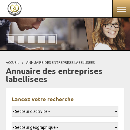
Aller au contenu principal
Panneau de gestion des cookies
ACCUEIL
ANNUAIRE DES ENTREPRISES LABELLISEES
Vous êtes ici
Annuaire des entreprises
labellisees
Lancez votre recherche