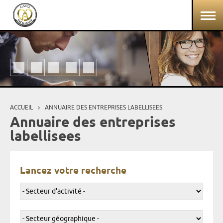
Aller au contenu principal
Panneau de gestion des cookies
ACCUEIL
ANNUAIRE DES ENTREPRISES LABELLISEES
Vous êtes ici
Annuaire des entreprises
labellisees
Lancez votre recherche