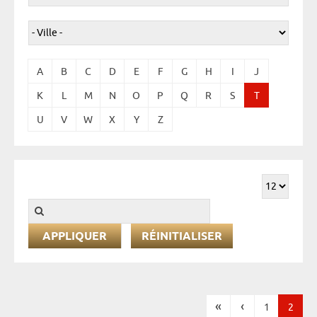
A
B
C
D
E
F
G
H
I
J
K
L
M
N
O
P
Q
R
S
T
U
V
W
X
Y
Z
RÉINITIALISER
«
‹
1
2