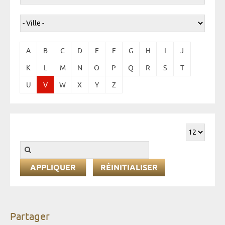
A
B
C
D
E
F
G
H
I
J
K
L
M
N
O
P
Q
R
S
T
U
V
W
X
Y
Z
RÉINITIALISER
Partager