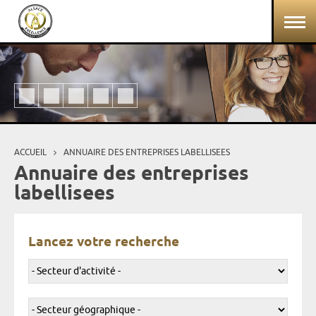
Aller au contenu principal
Panneau de gestion des cookies
ACCUEIL
ANNUAIRE DES ENTREPRISES LABELLISEES
Vous êtes ici
Annuaire des entreprises
labellisees
Lancez votre recherche