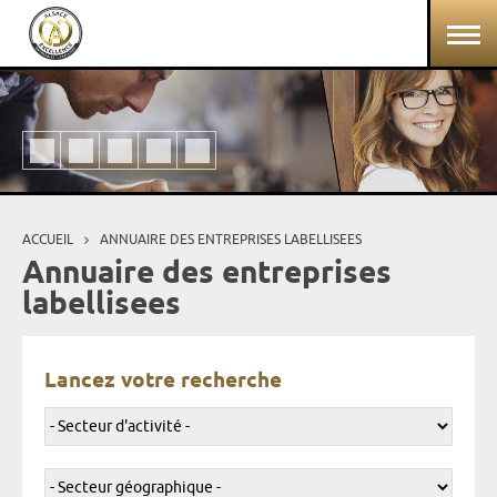
Aller au contenu principal
Panneau de gestion des cookies
ACCUEIL
ANNUAIRE DES ENTREPRISES LABELLISEES
Vous êtes ici
Annuaire des entreprises
labellisees
Lancez votre recherche