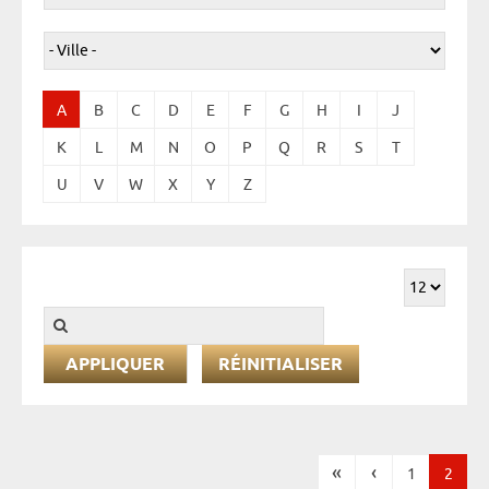
A
B
C
D
E
F
G
H
I
J
K
L
M
N
O
P
Q
R
S
T
U
V
W
X
Y
Z
RÉINITIALISER
«
‹
1
2