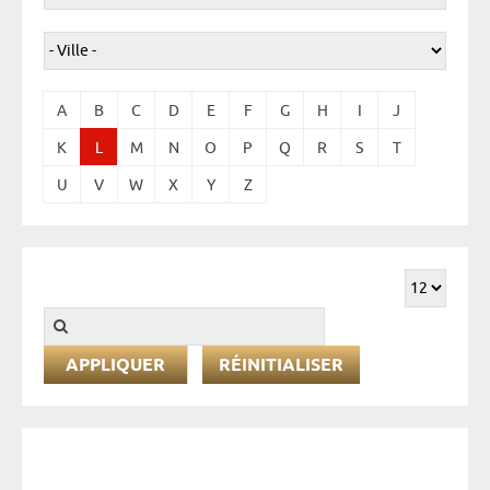
A
B
C
D
E
F
G
H
I
J
K
L
M
N
O
P
Q
R
S
T
U
V
W
X
Y
Z
RÉINITIALISER