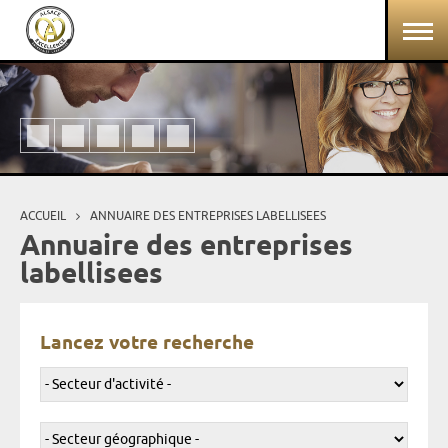
Aller au contenu principal
Panneau de gestion des cookies
ACCUEIL
ANNUAIRE DES ENTREPRISES LABELLISEES
Vous êtes ici
Annuaire des entreprises
labellisees
Lancez votre recherche