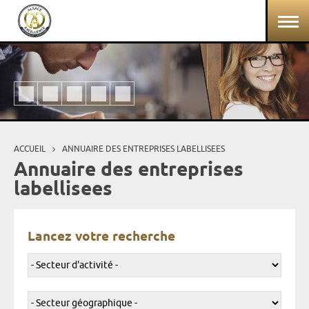
Aller au contenu principal
Panneau de gestion des cookies
ACCUEIL
ANNUAIRE DES ENTREPRISES LABELLISEES
Vous êtes ici
Annuaire des entreprises
labellisees
Lancez votre recherche