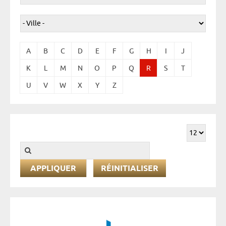
A
B
C
D
E
F
G
H
I
J
K
L
M
N
O
P
Q
R
S
T
U
V
W
X
Y
Z
RÉINITIALISER