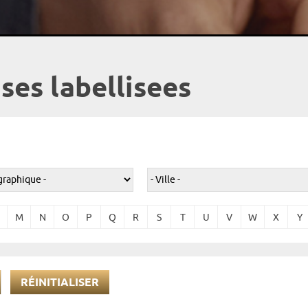
ses labellisees
M
N
O
P
Q
R
S
T
U
V
W
X
Y
RÉINITIALISER