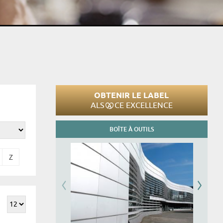
OBTENIR LE LABEL
ALS
CE EXCELLENCE
BOÎTE À OUTILS
Z