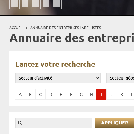
ACCUEIL
ANNUAIRE DES ENTREPRISES LABELLISEES
Vous êtes ici
Annuaire des entrepri
Lancez votre recherche
A
B
C
D
E
F
G
H
I
J
K
L