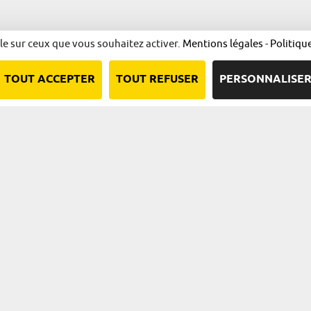
ôle sur ceux que vous souhaitez activer.
Mentions légales
-
Politiqu
TOUT ACCEPTER
TOUT REFUSER
PERSONNALISE
Nous contacter
Qui sommes-nous ?
Plan du site
Mentions l
Une démarche animée par l’ADIRA.
adira.com
alsace.com
ambassadeurs.alsace
marque.alsace
Nos principaux financeurs