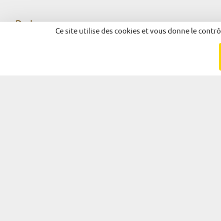
Partager
Ce site utilise des cookies et vous donne le contr
Facebook
X
LinkedIn
© 2026 - Alsace Excellence