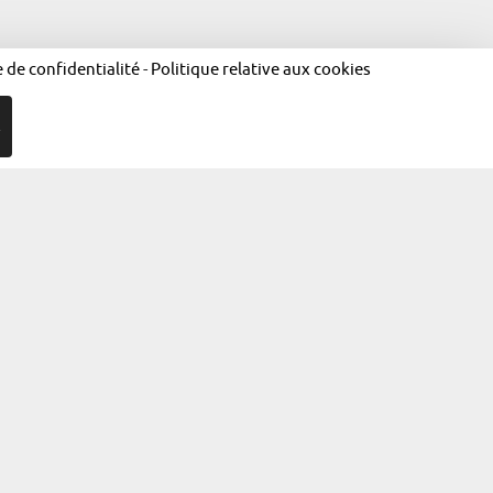
e de confidentialité
-
Politique relative aux cookies
R
égales
Politique de confidentialité
Politique relative aux cookies