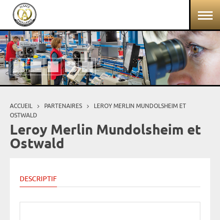
Aller au contenu principal
Panneau de gestion des cookies
ACCUEIL
PARTENAIRES
LEROY MERLIN MUNDOLSHEIM ET
Vous êtes ici
OSTWALD
Leroy Merlin Mundolsheim et
Ostwald
DESCRIPTIF