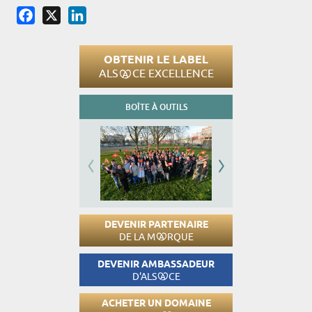
Facebook
X
LinkedIn
OBTENIR LE LABEL
ALS
CE EXCELLENCE
BOÎTE À OUTILS
DEVENIR PARTENAIRE
DE LA M
RQUE
DEVENIR AMBASSADEUR
D'ALS
CE
ACHETER UN DOMAINE