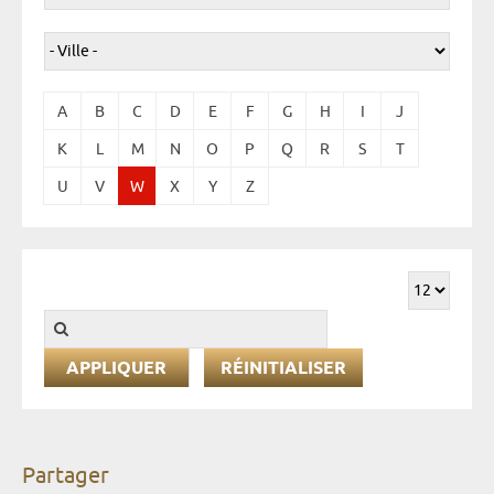
A
B
C
D
E
F
G
H
I
J
K
L
M
N
O
P
Q
R
S
T
U
V
W
X
Y
Z
RÉINITIALISER
Partager