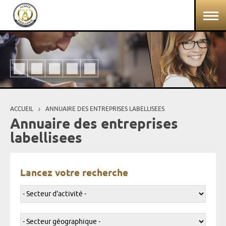
Aller au contenu principal
Panneau de gestion des cookies
ACCUEIL
ANNUAIRE DES ENTREPRISES LABELLISEES
Vous êtes ici
Annuaire des entreprises
labellisees
Lancez votre recherche