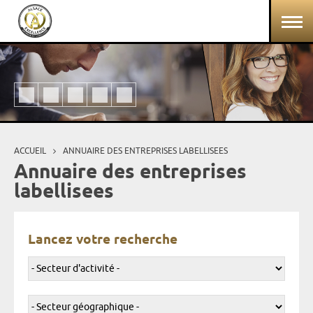
Aller au contenu principal
Panneau de gestion des cookies
ACCUEIL
ANNUAIRE DES ENTREPRISES LABELLISEES
Vous êtes ici
Annuaire des entreprises
labellisees
Lancez votre recherche