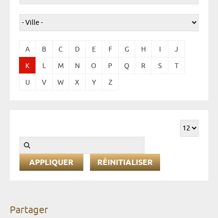
A
B
C
D
E
F
G
H
I
J
K
L
M
N
O
P
Q
R
S
T
U
V
W
X
Y
Z
RÉINITIALISER
Partager