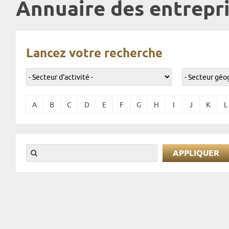
Annuaire des entrepri
Lancez votre recherche
A
B
C
D
E
F
G
H
I
J
K
L
Pages