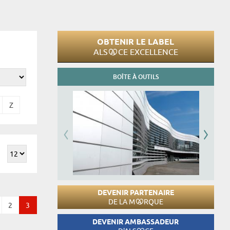
OBTENIR LE LABEL
ALS
CE EXCELLENCE
BOÎTE À OUTILS
Z
DEVENIR PARTENAIRE
DE LA M
RQUE
2
3
DEVENIR AMBASSADEUR