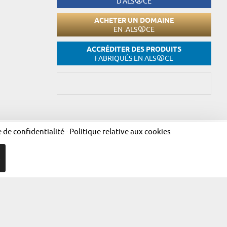
D'ALS
CE
ACHETER UN DOMAINE
EN .ALS
CE
ACCRÉDITER DES PRODUITS
FABRIQUÉS EN ALS
CE
e de confidentialité
-
Politique relative aux cookies
égales
Politique de confidentialité
Politique relative aux cookies
R