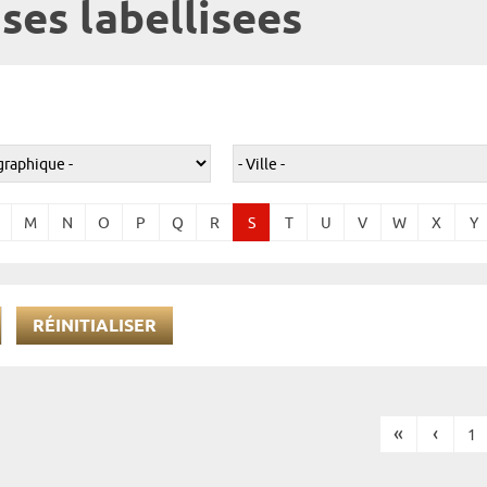
ses labellisees
M
N
O
P
Q
R
S
T
U
V
W
X
Y
RÉINITIALISER
«
‹
1