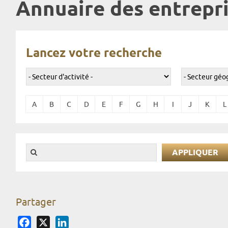
Annuaire des entrepri
Lancez votre recherche
A
B
C
D
E
F
G
H
I
J
K
L
Partager
Facebook
X
LinkedIn