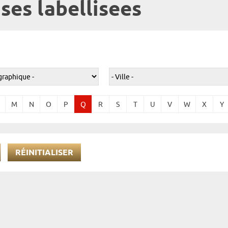
ses labellisees
M
N
O
P
Q
R
S
T
U
V
W
X
Y
RÉINITIALISER