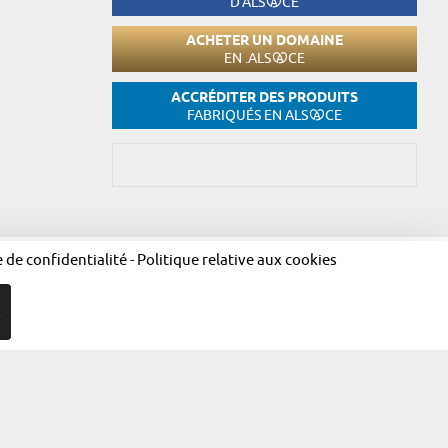
D'ALS
CE
ACHETER UN DOMAINE
EN .ALS
CE
ACCRÉDITER DES PRODUITS
FABRIQUÉS EN ALS
CE
e de confidentialité
-
Politique relative aux cookies
égales
Politique de confidentialité
Politique relative aux cookies
R