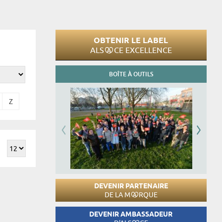
OBTENIR LE LABEL
ALS
CE EXCELLENCE
BOÎTE À OUTILS
Z
DEVENIR PARTENAIRE
DE LA M
RQUE
DEVENIR AMBASSADEUR