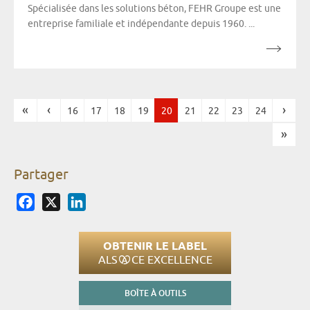
Spécialisée dans les solutions béton, FEHR Groupe est une
entreprise familiale et indépendante depuis 1960. ...
«
‹
›
16
17
18
19
20
21
22
23
24
Pages
»
Partager
Facebook
X
LinkedIn
OBTENIR LE LABEL
ALS
CE EXCELLENCE
BOÎTE À OUTILS