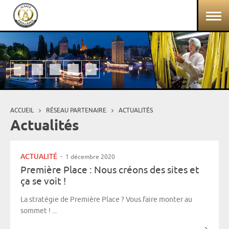
Aller au contenu principal
Panneau de gestion des cookies
ACCUEIL
RÉSEAU PARTENAIRE
ACTUALITÉS
Vous êtes ici
Actualités
ACTUALITÉ
-
1 décembre 2020
Première Place : Nous créons des sites et
ça se voit !
La stratégie de Première Place ? Vous faire monter au
sommet ! ...