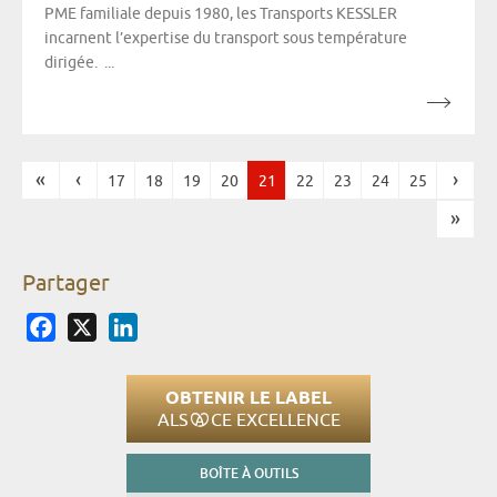
PME familiale depuis 1980, les Transports KESSLER
incarnent l’expertise du transport sous température
dirigée. ...
«
‹
›
17
18
19
20
21
22
23
24
25
Pages
»
Partager
Facebook
X
LinkedIn
OBTENIR LE LABEL
ALS
CE EXCELLENCE
BOÎTE À OUTILS