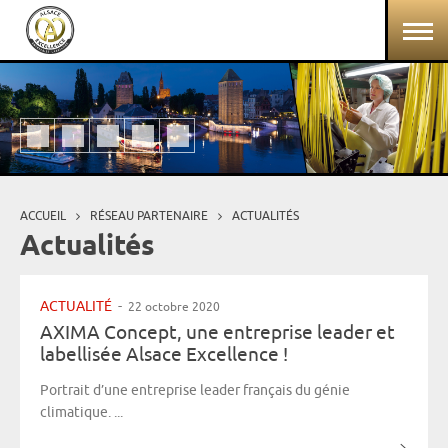
Aller au contenu principal
Panneau de gestion des cookies
ACCUEIL
RÉSEAU PARTENAIRE
ACTUALITÉS
Vous êtes ici
Actualités
ACTUALITÉ
-
22 octobre 2020
AXIMA Concept, une entreprise leader et
labellisée Alsace Excellence !
Portrait d’une entreprise leader français du génie
climatique. ...