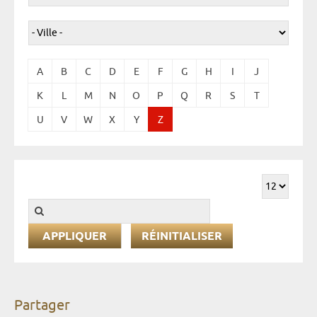
A
B
C
D
E
F
G
H
I
J
K
L
M
N
O
P
Q
R
S
T
U
V
W
X
Y
Z
RÉINITIALISER
Partager