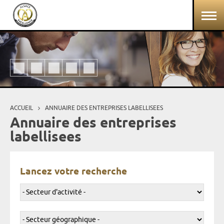
Aller au contenu principal
Panneau de gestion des cookies
ACCUEIL
ANNUAIRE DES ENTREPRISES LABELLISEES
Vous êtes ici
Annuaire des entreprises
labellisees
Lancez votre recherche