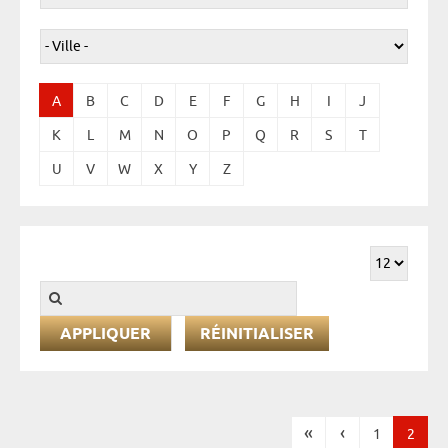
A
B
C
D
E
F
G
H
I
J
K
L
M
N
O
P
Q
R
S
T
U
V
W
X
Y
Z
RÉINITIALISER
«
‹
1
2