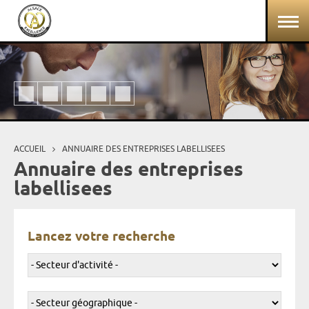
Aller au contenu principal
Panneau de gestion des cookies
ACCUEIL
ANNUAIRE DES ENTREPRISES LABELLISEES
Vous êtes ici
Annuaire des entreprises
labellisees
Lancez votre recherche