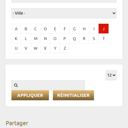
A
B
C
D
E
F
G
H
I
J
K
L
M
N
O
P
Q
R
S
T
U
V
W
X
Y
Z
RÉINITIALISER
Partager