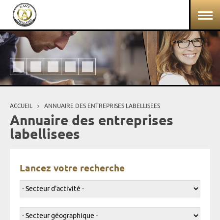
Aller au contenu principal
Panneau de gestion des cookies
ACCUEIL
ANNUAIRE DES ENTREPRISES LABELLISEES
Vous êtes ici
Annuaire des entreprises
labellisees
Lancez votre recherche