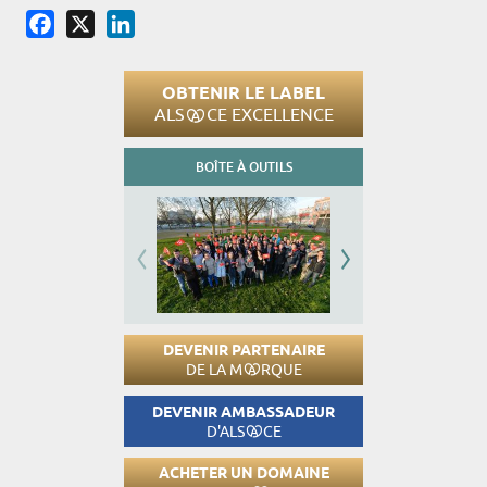
Facebook
X
LinkedIn
OBTENIR LE LABEL
ALS
CE EXCELLENCE
BOÎTE À OUTILS
DEVENIR PARTENAIRE
DE LA M
RQUE
DEVENIR AMBASSADEUR
D'ALS
CE
ACHETER UN DOMAINE