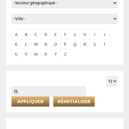
A
B
C
D
E
F
G
H
I
J
K
L
M
N
O
P
Q
R
S
T
U
V
W
X
Y
Z
RÉINITIALISER