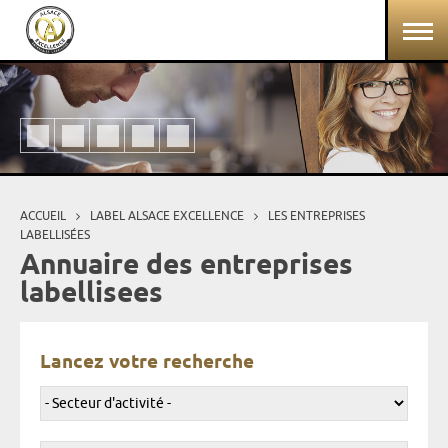
Aller au contenu principal
Panneau de gestion des cookies
ACCUEIL
LABEL ALSACE EXCELLENCE
LES ENTREPRISES
Vous êtes ici
LABELLISÉES
Annuaire des entreprises
labellisees
Lancez votre recherche