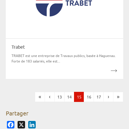
Trabet
TRABET est une entreprise de Travaux publics, basée à Haguenau.
Forte de 183 salariés, elle est...
«
‹
›
»
13
14
15
16
17
Pages
Partager
Facebook
X
LinkedIn