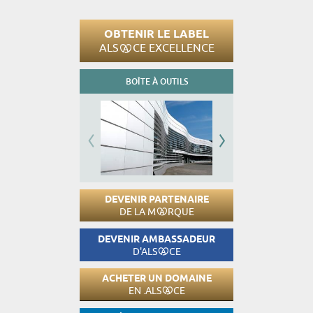
OBTENIR LE LABEL
ALS
CE EXCELLENCE
BOÎTE À OUTILS
DEVENIR PARTENAIRE
DE LA M
RQUE
DEVENIR AMBASSADEUR
D'ALS
CE
ACHETER UN DOMAINE
EN .ALS
CE