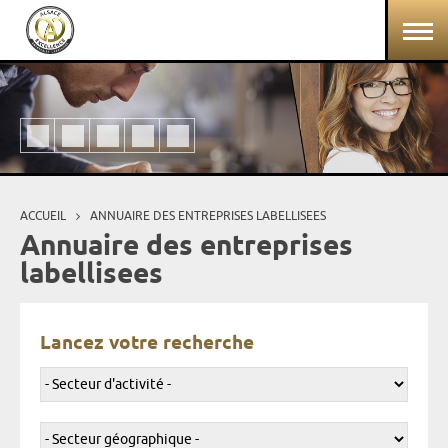
Aller au contenu principal
Panneau de gestion des cookies
ACCUEIL
ANNUAIRE DES ENTREPRISES LABELLISEES
Vous êtes ici
Annuaire des entreprises
labellisees
Lancez votre recherche