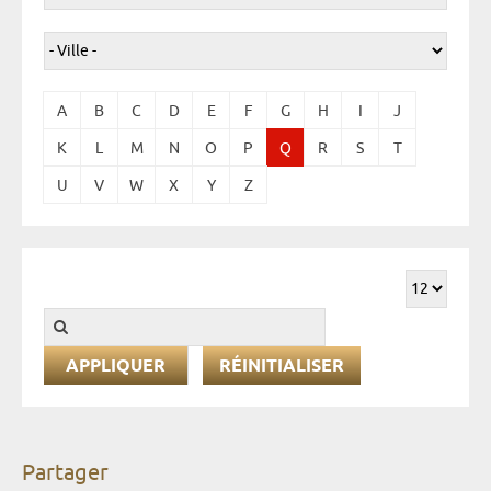
A
B
C
D
E
F
G
H
I
J
K
L
M
N
O
P
Q
R
S
T
U
V
W
X
Y
Z
RÉINITIALISER
Partager