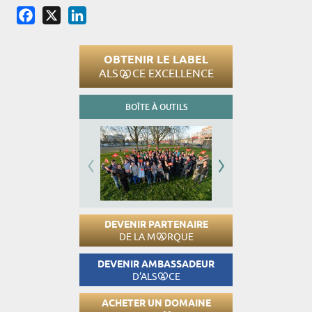
Facebook
X
LinkedIn
OBTENIR LE LABEL
ALS
CE EXCELLENCE
BOÎTE À OUTILS
DEVENIR PARTENAIRE
DE LA M
RQUE
DEVENIR AMBASSADEUR
D'ALS
CE
ACHETER UN DOMAINE