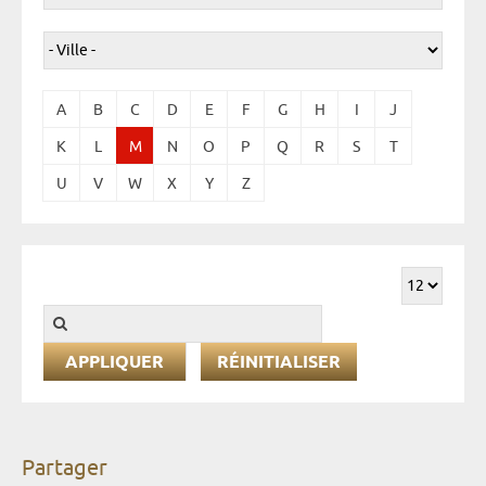
A
B
C
D
E
F
G
H
I
J
K
L
M
N
O
P
Q
R
S
T
U
V
W
X
Y
Z
RÉINITIALISER
Partager