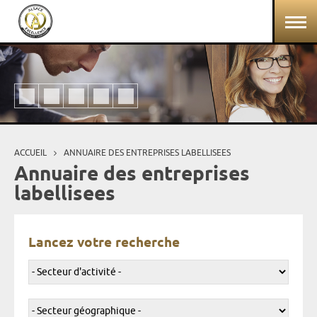
Aller au contenu principal
Panneau de gestion des cookies
ACCUEIL
ANNUAIRE DES ENTREPRISES LABELLISEES
Vous êtes ici
Annuaire des entreprises
labellisees
Lancez votre recherche