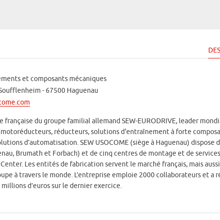
DES
ements et composants mécaniques
e Soufflenheim - 67500 Haguenau
ocome.com
e française du groupe familial allemand SEW-EURODRIVE, leader mondi
motoréducteurs, réducteurs, solutions d'entraînement à forte compos
 solutions d’automatisation. SEW USOCOME (siège à Haguenau) dispose d
enau, Brumath et Forbach) et de cinq centres de montage et de services
enter. Les entités de fabrication servent le marché français, mais aussi
pe à travers le monde. L’entreprise emploie 2000 collaborateurs et a r
 millions d’euros sur le dernier exercice.