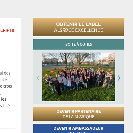
OBTENIR LE LABEL
ALS
CE EXCELLENCE
CRIPTIF
BOÎTE À OUTILS
al des
ante
e trois
,
 les
éalisé
DEVENIR PARTENAIRE
DE LA M
RQUE
DEVENIR AMBASSADEUR