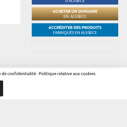
D'ALS
CE
ACHETER UN DOMAINE
EN .ALS
CE
ACCRÉDITER DES PRODUITS
FABRIQUÉS EN ALS
CE
e de confidentialité
-
Politique relative aux cookies
égales
Politique de confidentialité
Politique relative aux cookies
R