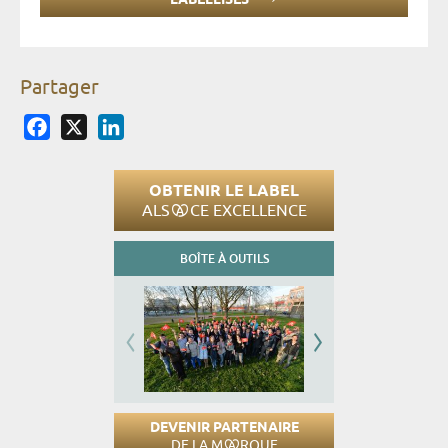
LABELLISÉS
Partager
Facebook
X
LinkedIn
OBTENIR LE LABEL
ALS
CE EXCELLENCE
BOÎTE À OUTILS
DEVENIR PARTENAIRE
DE LA M
RQUE