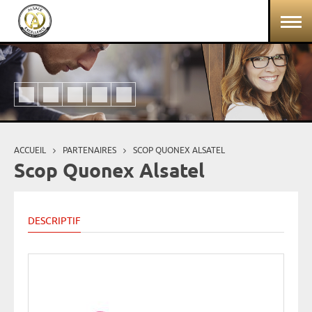
Aller au contenu principal
Panneau de gestion des cookies
ACCUEIL
PARTENAIRES
SCOP QUONEX ALSATEL
Vous êtes ici
Scop Quonex Alsatel
DESCRIPTIF