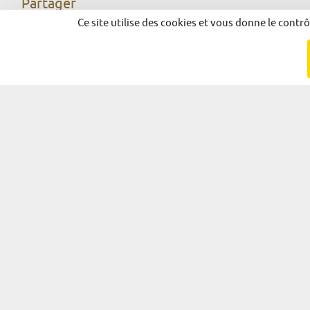
Partager
Ce site utilise des cookies et vous donne le contr
Facebook
X
LinkedIn
© 2026 - Alsace Excellence