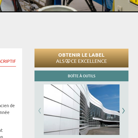
OBTENIR LE LABEL
ALS
CE EXCELLENCE
CRIPTIF
BOÎTE À OUTILS
acien de
année
nt
un