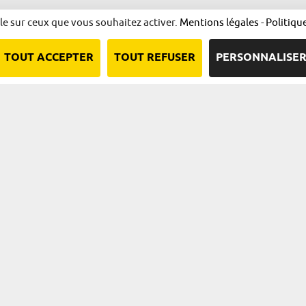
ôle sur ceux que vous souhaitez activer.
Mentions légales
-
Politiqu
TOUT ACCEPTER
TOUT REFUSER
PERSONNALISE
Nous contacter
Qui sommes-nous ?
Plan du site
Mentions l
Une démarche animée par l’ADIRA.
adira.com
alsace.com
ambassadeurs.alsace
marque.alsace
Nos principaux financeurs