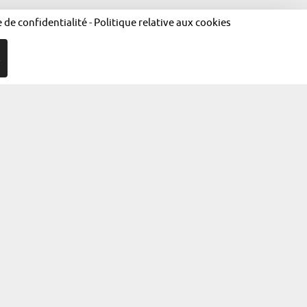
e de confidentialité
-
Politique relative aux cookies
R
égales
Politique de confidentialité
Politique relative aux cookies