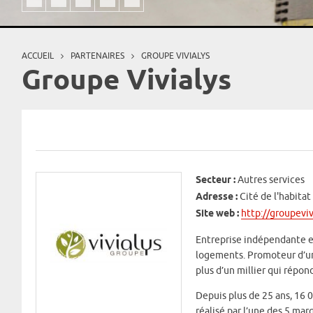
ACCUEIL
PARTENAIRES
GROUPE VIVIALYS
Vous êtes ici
Groupe Vivialys
Secteur :
Autres services
Adresse :
Cité de l'habita
Site web :
http://groupevi
Entreprise indépendante et
logements. Promoteur d’un 
plus d’un millier qui répo
Depuis plus de 25 ans, 16 
réalisé par l’une des 5 m