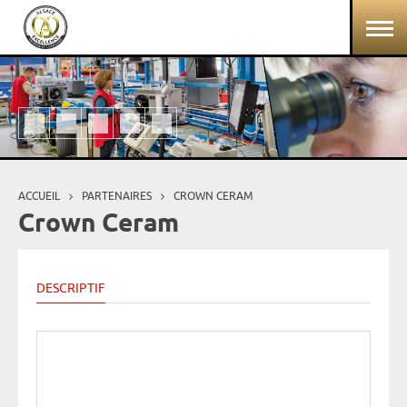
Aller au contenu principal
Panneau de gestion des cookies
ACCUEIL
PARTENAIRES
CROWN CERAM
Vous êtes ici
Crown Ceram
DESCRIPTIF