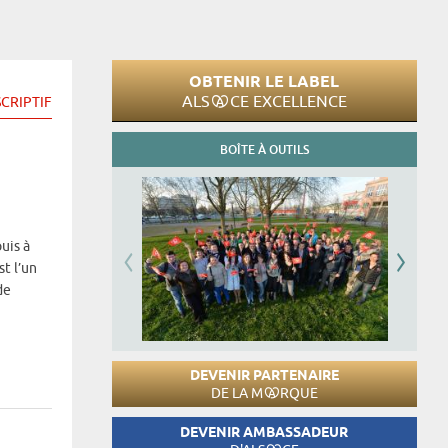
OBTENIR LE LABEL
ALS
CE EXCELLENCE
CRIPTIF
BOÎTE À OUTILS
uis à
t l’un
de
DEVENIR PARTENAIRE
DE LA M
RQUE
DEVENIR AMBASSADEUR