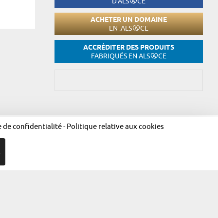
D'ALS
CE
ACHETER UN DOMAINE
EN .ALS
CE
ACCRÉDITER DES PRODUITS
FABRIQUÉS EN ALS
CE
e de confidentialité
-
Politique relative aux cookies
égales
Politique de confidentialité
Politique relative aux cookies
R