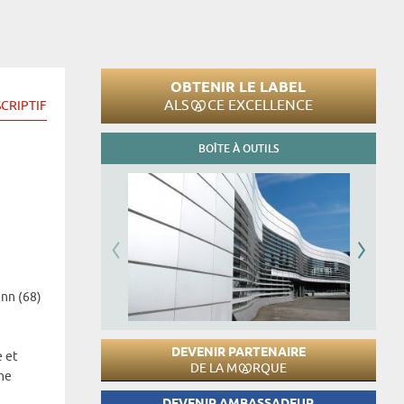
OBTENIR LE LABEL
ALS
CE EXCELLENCE
CRIPTIF
BOÎTE À OUTILS
unn (68)
a
DEVENIR PARTENAIRE
e et
DE LA M
RQUE
une