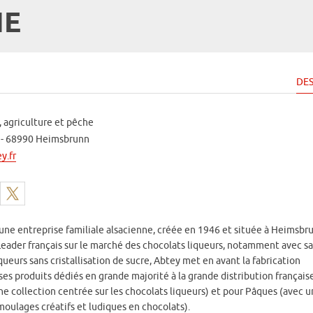
IE
DES
 agriculture et pêche
t - 68990 Heimsbrunn
y.fr
une entreprise familiale alsacienne, créée en 1946 et située à Heimsbr
eader français sur le marché des chocolats liqueurs, notamment avec s
iqueurs sans cristallisation de sucre, Abtey met en avant la fabrication
ses produits dédiés en grande majorité à la grande distribution français
une collection centrée sur les chocolats liqueurs) et pour Pâques (avec 
 moulages créatifs et ludiques en chocolats).