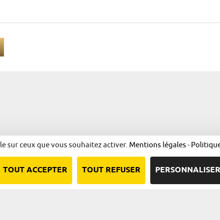
ôle sur ceux que vous souhaitez activer.
Mentions légales
-
Politiqu
Nous contacter
Qui sommes-nous ?
Plan du site
Mentions l
TOUT ACCEPTER
TOUT REFUSER
PERSONNALISE
Une démarche animée par l’ADIRA.