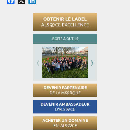
OBTENIR LE LABEL
ALS
CE EXCELLENCE
BOÎTE À OUTILS
DEVENIR PARTENAIRE
DE LA M
RQUE
DEVENIR AMBASSADEUR
D'ALS
CE
ACHETER UN DOMAINE
EN .ALS
CE