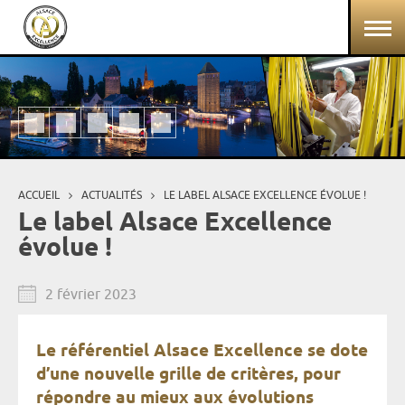
Aller au contenu principal
Panneau de gestion des cookies
ACCUEIL
ACTUALITÉS
LE LABEL ALSACE EXCELLENCE ÉVOLUE !
Vous êtes ici
Le label Alsace Excellence
évolue !
2 février 2023
Le référentiel Alsace Excellence se dote
d’une nouvelle grille de critères, pour
répondre au mieux aux évolutions