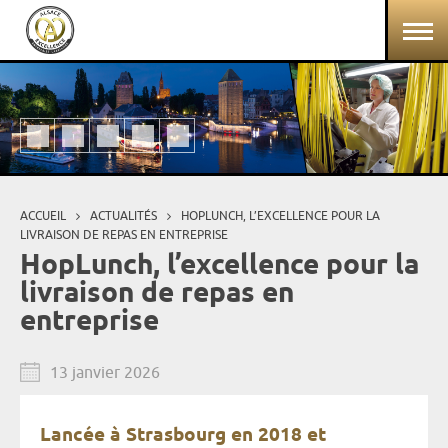
Aller au contenu principal
Panneau de gestion des cookies
ACCUEIL
ACTUALITÉS
HOPLUNCH, L’EXCELLENCE POUR LA
Vous êtes ici
LIVRAISON DE REPAS EN ENTREPRISE
HopLunch, l’excellence pour la
livraison de repas en
entreprise
13 janvier 2026
Lancée à Strasbourg en 2018 et