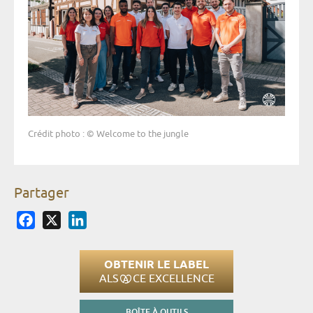
Crédit photo : © Welcome to the jungle
Partager
Facebook
X
LinkedIn
OBTENIR LE LABEL
ALS
CE EXCELLENCE
BOÎTE À OUTILS