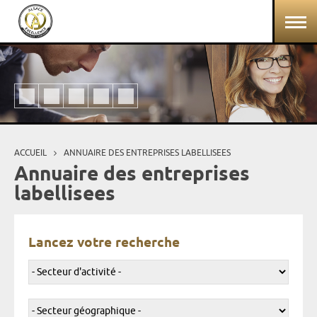
Aller au contenu principal
Panneau de gestion des cookies
ACCUEIL
ANNUAIRE DES ENTREPRISES LABELLISEES
Vous êtes ici
Annuaire des entreprises
labellisees
Lancez votre recherche