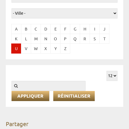
A
B
C
D
E
F
G
H
I
J
K
L
M
N
O
P
Q
R
S
T
U
V
W
X
Y
Z
RÉINITIALISER
Partager