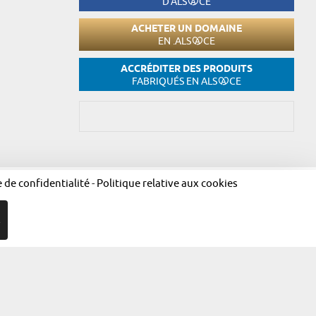
D'ALS
CE
ACHETER UN DOMAINE
EN .ALS
CE
ACCRÉDITER DES PRODUITS
FABRIQUÉS EN ALS
CE
e de confidentialité
-
Politique relative aux cookies
égales
Politique de confidentialité
Politique relative aux cookies
R