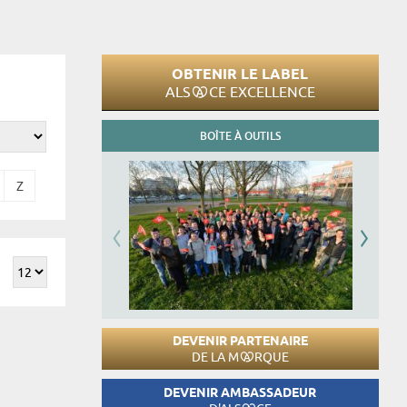
OBTENIR LE LABEL
ALS
CE EXCELLENCE
BOÎTE À OUTILS
Z
DEVENIR PARTENAIRE
DE LA M
RQUE
DEVENIR AMBASSADEUR