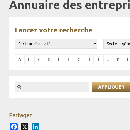
Annuaire des entrepri
Lancez votre recherche
A
B
C
D
E
F
G
H
I
J
K
L
Partager
Facebook
X
LinkedIn