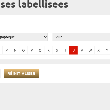
ses labellisees
M
N
O
P
Q
R
S
T
U
V
W
X
Y
RÉINITIALISER