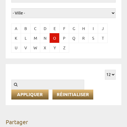
A
B
C
D
E
F
G
H
I
J
K
L
M
N
O
P
Q
R
S
T
U
V
W
X
Y
Z
RÉINITIALISER
Partager