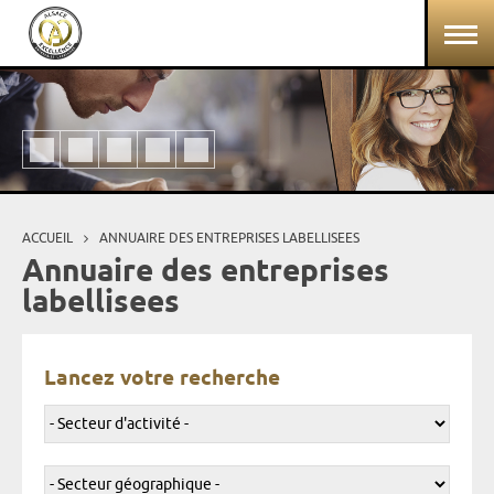
Aller au contenu principal
Panneau de gestion des cookies
ACCUEIL
ANNUAIRE DES ENTREPRISES LABELLISEES
Vous êtes ici
Annuaire des entreprises
labellisees
Lancez votre recherche