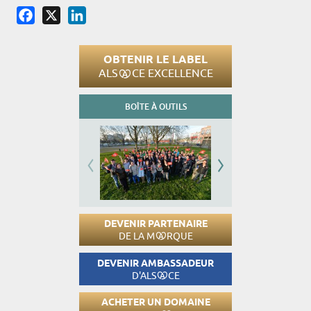
Facebook
X
LinkedIn
OBTENIR LE LABEL
ALS
CE EXCELLENCE
BOÎTE À OUTILS
DEVENIR PARTENAIRE
DE LA M
RQUE
DEVENIR AMBASSADEUR
D'ALS
CE
ACHETER UN DOMAINE