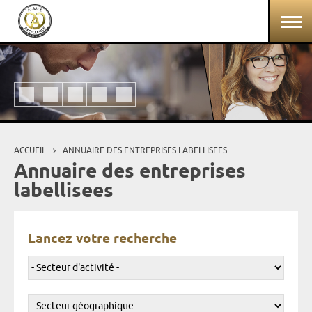
Aller au contenu principal
Panneau de gestion des cookies
ACCUEIL
ANNUAIRE DES ENTREPRISES LABELLISEES
Vous êtes ici
Annuaire des entreprises
labellisees
Lancez votre recherche