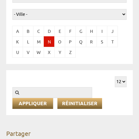
A
B
C
D
E
F
G
H
I
J
K
L
M
N
O
P
Q
R
S
T
U
V
W
X
Y
Z
RÉINITIALISER
Partager