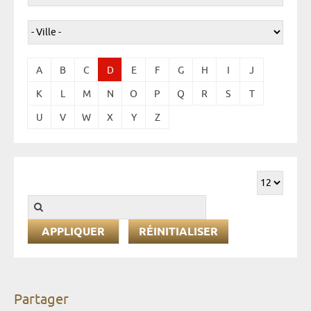
A
B
C
D
E
F
G
H
I
J
K
L
M
N
O
P
Q
R
S
T
U
V
W
X
Y
Z
RÉINITIALISER
Partager