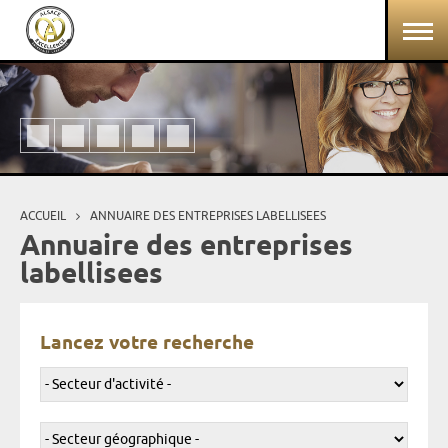
Aller au contenu principal
Panneau de gestion des cookies
ACCUEIL
ANNUAIRE DES ENTREPRISES LABELLISEES
Vous êtes ici
Annuaire des entreprises
labellisees
Lancez votre recherche